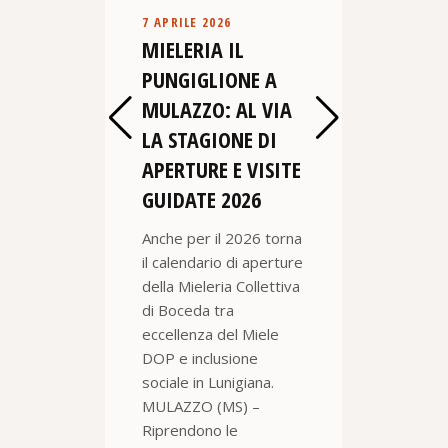
 a
7 APRILE 2026
o) a
MIELERIA IL
15 DIC
ra che
CORSO
PUNGIGLIONE A
n Italy
APIC
MULAZZO: AL VIA
AVEN
Sarà
LA STAGIONE DI
APERTURE E VISITE
6 lezio
GUIDATE 2026
orario 
definir
Anche per il 2026 torna
dettagl
il calendario di aperture
prender
della Mieleria Collettiva
locandi
di Boceda tra
eccellenza del Miele
DOP e inclusione
sociale in Lunigiana.
MULAZZO (MS) –
Riprendono le