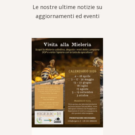
Le nostre ultime notizie su
aggiornamenti ed eventi
VARCI
D
ggio