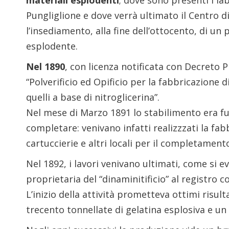
materiali esplodenti
; dove sono presenti i la
Pungliglione e dove verrà ultimato il Centro d
l’insediamento, alla fine dell’ottocento, di un 
esplodente.
Nel 1890
, con licenza notificata con Decreto P
“Polverificio ed Opificio per la fabbricazione 
quelli a base di nitroglicerina”.
Nel mese di Marzo 1891 lo stabilimento era f
completare: venivano infatti realizzzati la fabbr
cartuccierie e altri locali per il completament
Nel 1892, i lavori venivano ultimati, come si ev
proprietaria del “dinaminitificio” al registro 
L’inizio della attività prometteva ottimi risul
trecento tonnellate di gelatina esplosiva e un